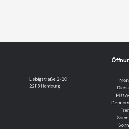
Öffnun
Liebigstraße 2-20
Montag
22113 Hamburg
Diensta
Mittwoc
Donners
Freita
Samsta
Sonnta